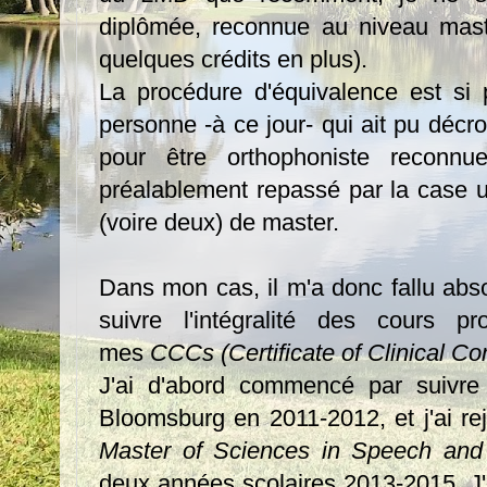
diplômée, reconnue au niveau mast
quelques crédits en plus).
La procédure d'équivalence est si 
personne -à ce jour- qui ait pu décr
pour être orthophoniste reconnu
préalablement repassé par la case u
(voire deux) de master.
Dans mon cas, il m'a donc fallu abso
suivre l'intégralité des cours p
mes
CCCs (Certificate of Clinical C
J'ai d'abord commencé par suivre 
Bloomsburg en 2011-2012, et j'ai rej
Master of Sciences in Speech and
deux années scolaires 2013-2015. J