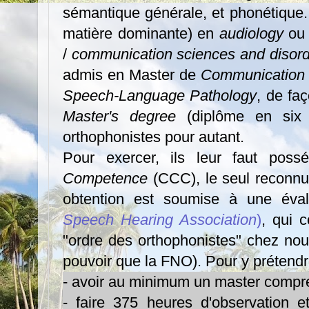
sémantique générale, et phonétique. 
matière dominante) en
audiology
ou
/
communication sciences and disor
admis en Master de
Communication 
Speech-Language Pathology
, de faç
Master's degree
(diplôme en six
orthophonistes pour autant.
Pour exercer, ils leur faut possé
Competence
(CCC), le seul reconnu
obtention est soumise à une évalu
Speech Hearing Association
)
, qui 
"ordre des orthophonistes" chez nou
pouvoir que la FNO). Pour y prétendre,
- avoir au minimum un master compre
- faire 375 heures d'observation e