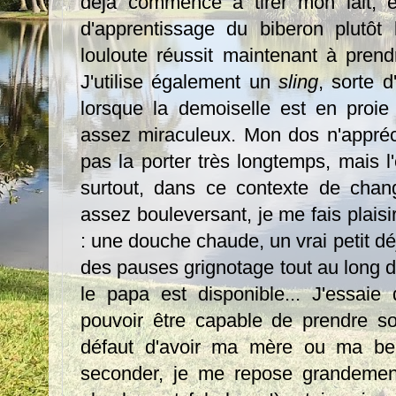
déjà commencé à tirer mon lait, e
d'apprentissage du biberon plutôt la
louloute réussit maintenant à prend
J'utilise également un
sling
, sorte d
lorsque la demoiselle est en proie 
assez miraculeux. Mon dos n'appréc
pas la porter très longtemps, mais l'e
surtout, dans ce contexte de chan
assez bouleversant, je me fais plaisi
: une douche chaude, un vrai petit d
des pauses grignotage tout au long d
le papa est disponible... J'essai
pouvoir être capable de prendre so
défaut d'avoir ma mère ou ma bel
seconder, je me repose grandeme