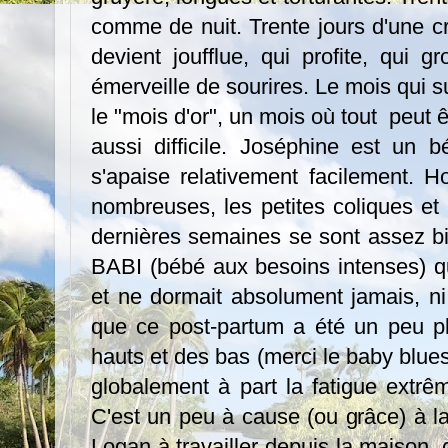
comme de nuit. Trente jours d'une c
devient joufflue, qui profite, qui g
émerveille de sourires. Le mois qui 
le "mois d'or", un mois où tout peut 
aussi difficile. Joséphine est un 
s'apaise relativement facilement. Ho
nombreuses, les petites coliques et
dernières semaines se sont assez b
BABI (bébé aux besoins intenses) qu
et ne dormait absolument jamais, ni 
que ce post-partum a été un peu plu
hauts et des bas (merci le baby blues
globalement à part la fatigue extrêm
C'est un peu à cause (ou grâce) à l
Logan à travailler depuis la maison, 