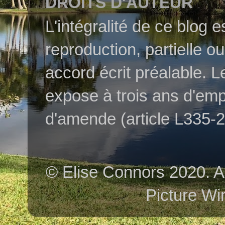
DROITS D'AUTEUR
L'intégralité de ce blog 
reproduction, partielle o
accord écrit préalable. L
expose à trois ans d'em
d'amende (article L335-2 
© Elise Connors 2020. A
Picture Wi