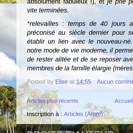
absolument fabuleux !), et
je prie p
vite terminées.
*relevailles : temps de 40 jours a
préconisé au siècle dernier pour 
établir un lien avec le nouveau-n
notre mode de vie moderne, il perme
de rester alitée et de se reposer ave
membres de la famille élargie (mères,
Posted by
Elise
at
14:55
Aucun comme
Articles plus récents
Accuei
Inscription à :
Articles (Atom)