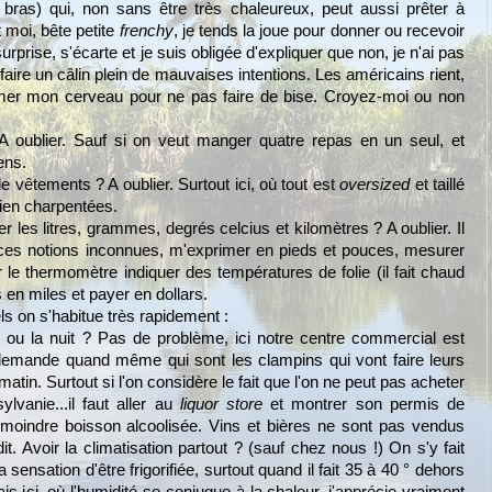
bras) qui, non sans être très chaleureux, peut aussi prêter à
 moi, bête petite
frenchy
, je tends la joue pour donner ou recevoir
rprise, s'écarte et je suis obligée d'expliquer que non, je n'ai pas
ui faire un câlin plein de mauvaises intentions. Les américains rient,
ammer mon cerveau pour ne pas faire de bise. Croyez-moi ou non
 A oublier. Sauf si on veut manger quatre repas en un seul, et
ens.
e vêtements ? A oublier. Surtout ici, où tout est
oversized
et taillé
ien charpentées.
r les litres, grammes, degrés celcius et kilomètres ? A oublier. Il
ces notions inconnues, m'exprimer en pieds et pouces, mesurer
 le thermomètre indiquer des températures de folie (il fait chaud
 en miles et payer en dollars.
 on s'habitue très rapidement :
 ou la nuit ? Pas de problème, ici notre centre commercial est
 demande quand même qui sont les clampins qui vont faire leurs
tin. Surtout si l'on considère le fait que l'on ne peut pas acheter
vanie...il faut aller au
liquor store
et montrer son permis de
 moindre boisson alcoolisée. Vins et bières ne sont pas vendus
. Avoir la climatisation partout ? (sauf chez nous !) On s'y fait
a sensation d'être frigorifiée, surtout quand il fait 35 à 40 ° dehors