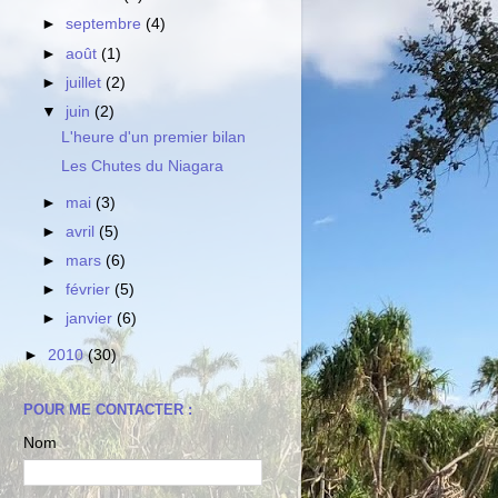
►
septembre
(4)
►
août
(1)
►
juillet
(2)
▼
juin
(2)
L'heure d'un premier bilan
Les Chutes du Niagara
►
mai
(3)
►
avril
(5)
►
mars
(6)
►
février
(5)
►
janvier
(6)
►
2010
(30)
POUR ME CONTACTER :
Nom