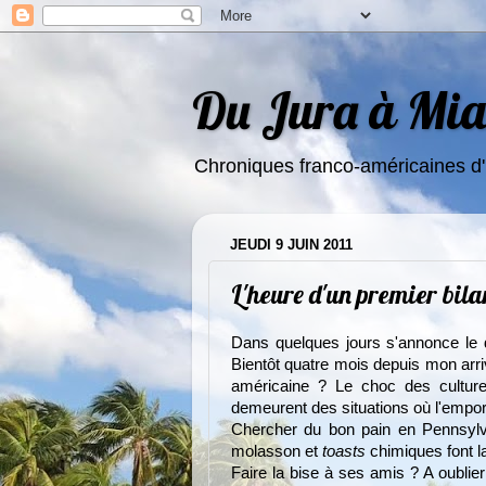
Du Jura à Miam
Chroniques franco-américaines d'
JEUDI 9 JUIN 2011
L'heure d'un premier bila
Dans quelques jours s'annonce le 
Bientôt quatre mois depuis mon arriv
américaine ? Le choc des culture
demeurent des situations où l'empor
Chercher du bon pain en Pennsylva
molasson et
toasts
chimiques font la
Faire la bise à ses amis ? A oublie