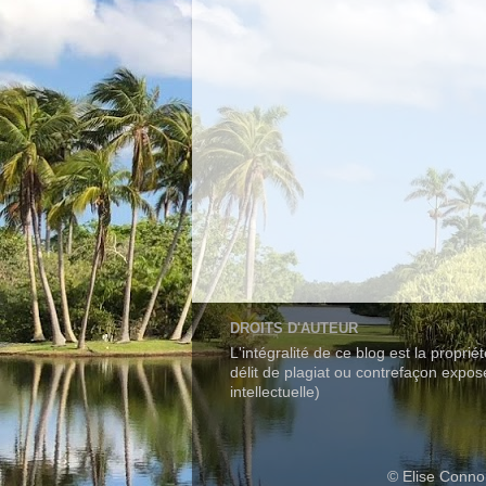
DROITS D'AUTEUR
L'intégralité de ce blog est la propri
délit de plagiat ou contrefaçon expo
intellectuelle)
© Elise Conno