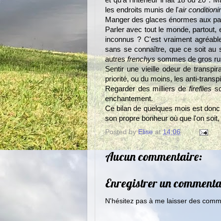
et qu'à l'intérieur il fait 18 ou 20°.
les endroits munis de l'
air conditioni
Manger des glaces énormes aux pa
Parler avec tout le monde, partout, e
inconnus ? C'est vraiment agréable. 
sans se connaître, que ce soit au 
autres
frenchys
sommes de gros rustr
Sentir une vieille odeur de transpi
priorité, ou du moins, les anti-tran
Regarder des milliers de
fireflies
sc
enchantement.
Ce bilan de quelques mois est donc plu
son propre bonheur où que l'on soit,
Posted by
Elise
at
14:06
Aucun commentaire:
Enregistrer un commenta
N'hésitez pas à me laisser des comme