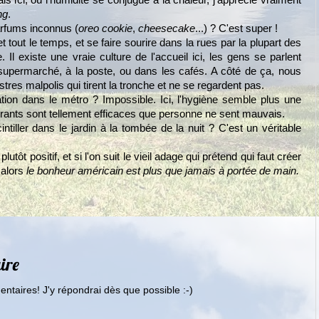
 Mais ici, où l'humidité se conjugue à la chaleur, j'apprécie vraiment
ng
.
rfums inconnus (
oreo cookie
,
cheesecake
...) ? C'est super !
t tout le temps, et se faire sourire dans la rues par la plupart des
Il existe une vraie culture de l'accueil ici, les gens se parlent
supermarché, à la poste, ou dans les cafés. A côté de ça, nous
es malpolis qui tirent la tronche et ne se regardent pas.
ration dans le métro ? Impossible. Ici, l'hygiène semble plus une
spirants sont tellement efficaces que personne ne sent mauvais.
intiller dans le jardin à la tombée de la nuit ? C'est un véritable
tôt positif, et si l'on suit le vieil adage qui prétend qui faut créer
 alors
le bonheur américain est plus que jamais à portée de main.
ire
ntaires! J'y répondrai dès que possible :-)