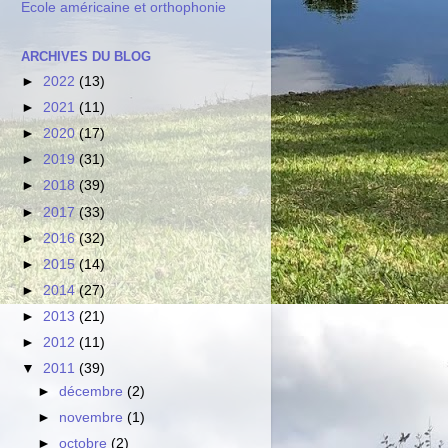
Ecole américaine et orthophonie
ARCHIVES DU BLOG
►
2022
(13)
►
2021
(11)
►
2020
(17)
►
2019
(31)
►
2018
(39)
►
2017
(33)
►
2016
(32)
►
2015
(14)
►
2014
(27)
►
2013
(21)
►
2012
(11)
▼
2011
(39)
►
décembre
(2)
►
novembre
(1)
►
octobre
(2)