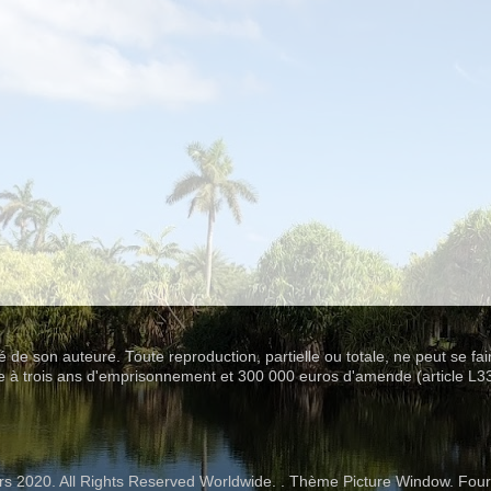
été de son auteure. Toute reproduction, partielle ou totale, ne peut se fa
se à trois ans d'emprisonnement et 300 000 euros d'amende (article L3
rs 2020. All Rights Reserved Worldwide. . Thème Picture Window. Four