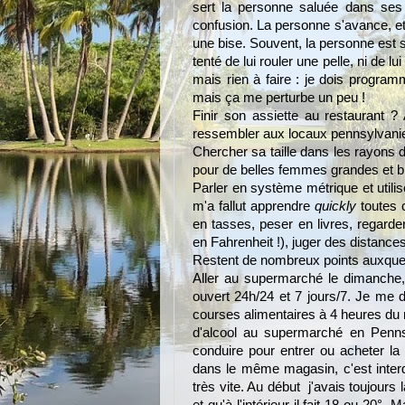
sert la personne saluée dans ses 
confusion. La personne s'avance, et
une bise. Souvent, la personne est su
tenté de lui rouler une pelle, ni de l
mais rien à faire : je dois progr
mais ça me perturbe un peu !
Finir son assiette au restaurant ?
ressembler aux locaux pennsylvani
Chercher sa taille dans les rayons d
pour de belles femmes grandes et b
Parler en système métrique et utilise
m'a fallut apprendre
quickly
toutes 
en tasses, peser en livres, regarder
en Fahrenheit !), juger des distances
Restent de nombreux points auxquels
Aller au supermarché le dimanche,
ouvert 24h/24 et 7 jours/7. Je me
courses alimentaires à 4 heures du ma
d'alcool au supermarché en Pennsyl
conduire pour entrer ou acheter la
dans le même magasin, c'est interdit
très vite. Au début j'avais toujours l