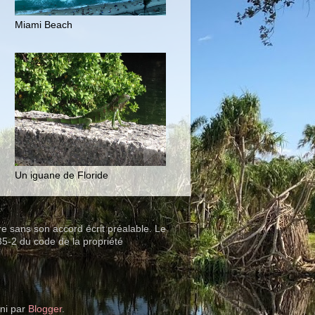
Miami Beach
Un iguane de Floride
ire sans son accord écrit préalable. Le
35-2 du code de la propriété
ni par
Blogger
.