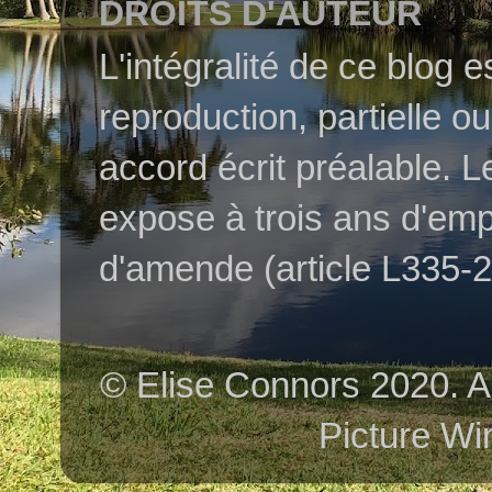
DROITS D'AUTEUR
L'intégralité de ce blog 
reproduction, partielle o
accord écrit préalable. L
expose à trois ans d'em
d'amende (article L335-2 
© Elise Connors 2020. A
Picture Wi