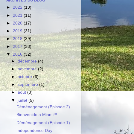
ARCHIVES DU BLOG
►
2022
(13)
►
2021
(11)
►
2020
(17)
►
2019
(31)
►
2018
(39)
►
2017
(33)
▼
2016
(32)
►
décembre
(4)
►
novembre
(2)
►
octobre
(6)
►
septembre
(1)
►
août
(3)
▼
juillet
(5)
Déménagement (Episode 2)
Bienvenido a Miami!!!
Déménagement (Episode 1)
Independence Day