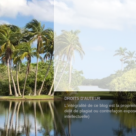
DROITS D'AUTEUR
L'intégralité de ce blog est la propri
délit de plagiat ou contrefaçon expo
intellectuelle)