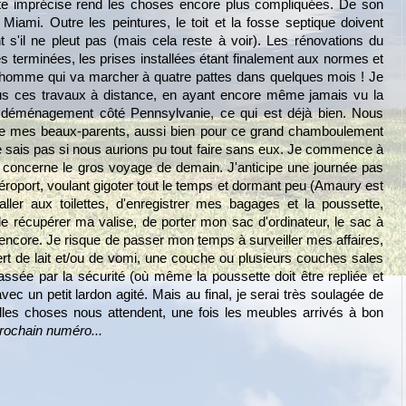
date imprécise rend les choses encore plus compliquées. De son
Miami. Outre les peintures, le toit et la fosse septique doivent
s'il ne pleut pas (mais cela reste à voir). Les rénovations du
s terminées, les prises installées étant finalement aux normes et
bonhomme qui va marcher à quatre pattes dans quelques mois ! Je
tous ces travaux à distance, en ayant encore même jamais vu la
e déménagement côté Pennsylvanie, ce qui est déjà bien. Nous
de mes beaux-parents, aussi bien pour ce grand chamboulement
e sais pas si nous aurions pu tout faire sans eux. Je commence à
 concerne le gros voyage de demain. J'anticipe une journée pas
aéroport, voulant gigoter tout le temps et dormant peu (Amaury est
'aller aux toilettes, d'enregistrer mes bagages et la poussette,
 de récupérer ma valise, de porter mon sac d'ordinateur, le sac à
 encore. Je risque de passer mon temps à surveiller mes affaires,
vert de lait et/ou de vomi, une couche ou plusieurs couches sales
passée par la sécurité (où même la poussette doit être repliée et
vec un petit lardon agité. Mais au final, je serai très soulagée de
lles choses nous attendent, une fois les meubles arrivés à bon
rochain numéro...