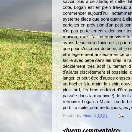
savoir plus à ce stade, et cette 
côté, Logan est en plein travaux à 
commencer aujourd'hui, notamment 
système électrique sont quant à elle
parfaites en prévision d'un petit 
n'ai pas pu tellement aider pour 
maison, mais j'ai pu superviser l
avons beaucoup d'aide de la part 
que pour s'occuper du bébé, et je n
être légèrement anxieuse en ce qui
facile avec bébé dans les bras, à l'
décidément très actif !), tentant d
d'allaiter discrètement si possible,
langer, et peut-être d'autres choses
un hochet à la main, le t-shirt cou
plus tard, les bras endolori d'être 
passée dans la machine !), le tout a
retrouver Logan à Miami, où de be
port. La suite, comme toujours,
au p
Posted by
Elise
at
10:31
Aucun commentaire: