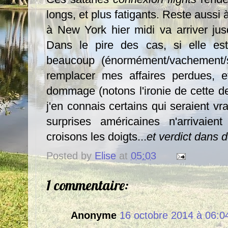
longs, et plus fatigants. Reste aussi 
à New York hier midi va arriver j
Dans le pire des cas, si elle est
beaucoup (énormément/vachement/
remplacer mes affaires perdues, et
dommage (notons l'ironie de cette de
j'en connais certains qui seraient v
surprises américaines n'arrivaien
croisons les doigts...
et verdict dans 
Posted by
Elise
at
05:03
1 commentaire:
Anonyme
16 octobre 2014 à 06:0