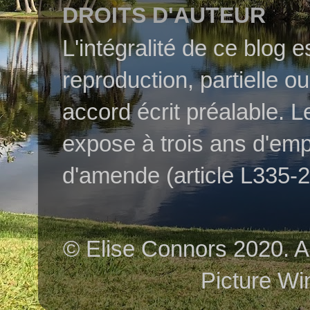
DROITS D'AUTEUR
L'intégralité de ce blog 
reproduction, partielle o
accord écrit préalable. L
expose à trois ans d'em
d'amende (article L335-2 
© Elise Connors 2020. A
Picture Wi