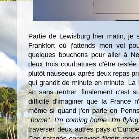
Partie de Lewisburg hier matin, je 
Frankfort où j'attends mon vol po
quelques bouchons pour aller à New
deux trois courbatures d'être resté
plutôt nauséeux après deux repas pr
qui grandit de minute en minute. La 
an sans rentrer, finalement c'est su
difficile d'imaginer que la France 
même si quand j'en parle en Pennsyl
"
home
".
I'm coming home. I'm flyin
traverser deux autres pays d'Europe
Ces satanés
connexion flights
rende