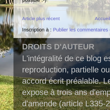
Article plus récent
Accuei
Inscription à :
Publier les commentaires
DROITS D'AUTEUR
L'intégralité de ce blog 
reproduction, partielle o
accord écrit préalable. L
expose à trois ans d'em
d'amende (article L335-2 