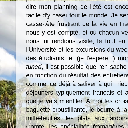
dire mon planning de l'été est enco
facile d'y caser tout le monde. Je 
casse-tête frustrant de la vie en Fr
nous y est compté, et où chacun veu
nous lui rendions visite, le tout e
l'Université et les excursions du w
des étudiants, et (je l'espère !) m
tuned
, il est possible que j'en sache
en fonction du résultat des entretie
commence déjà à saliver à qui mieux
déjeuners typiquement français et a
que je vais m'enfiler. A moi les croi
baguette croustillante, le beurre à l
mille-feuilles, les plats aux lardo
Comté, les spécialités fromagères (ra