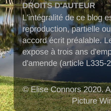
DROITS D'AUTEUR
L'intégralité de ce blog 
reproduction, partielle o
accord écrit préalable. L
expose à trois ans d'em
d'amende (article L335-2 
© Elise Connors 2020. A
Picture Wi