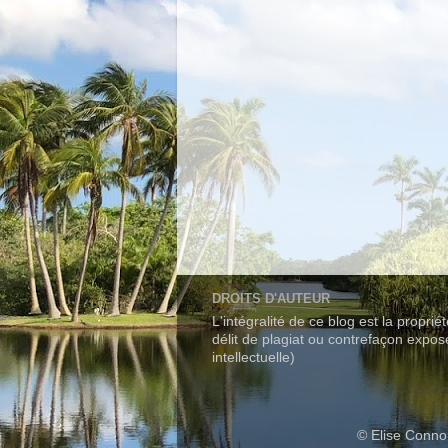
DROITS D'AUTEUR
L'intégralité de ce blog est la propri
délit de plagiat ou contrefaçon expo
intellectuelle)
© Elise Conno