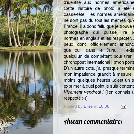
d'identité aux normes américaine
Cette histoire de photo a été 
casse-tête : les normes américain
ne sont pas du tout les mêmes qu'
France, il a donc fallu que je trouve
photographe qui puisse lire l
normes en anglais et les respecter. 
peux donc officiellement annonc
que oui, dans le Jura, il exis
quelqu'un de compétent pour tirer
chronopost international ! (mon por
D'un autre coté, j'ai presque termi
mon impatience grandit à mesure 
moins quelques heures...c'est un 
exprimer à quel point je suis conten
Vivement vendredi !
(j'en connais u
respecté ;-))
Posted by
Elise
at
10:08
Aucun commentaire: