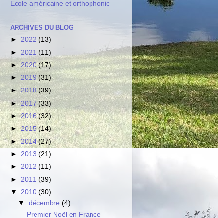
Ecole américaine et orthophonie
ARCHIVES DU BLOG
►
2022
(13)
►
2021
(11)
►
2020
(17)
►
2019
(31)
►
2018
(39)
►
2017
(33)
►
2016
(32)
►
2015
(14)
►
2014
(27)
►
2013
(21)
►
2012
(11)
►
2011
(39)
▼
2010
(30)
▼
décembre
(4)
Premier Noël en France