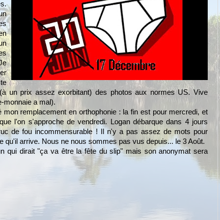
s.
un
es
en
 un
es
Je
er
te
 (à un prix assez exorbitant) des photos aux normes US. Vive
te-monnaie a mal).
né mon remplacement en orthophonie : la fin est pour mercredi, et
que l'on s'approche de vendredi. Logan débarque dans 4 jours
truc de fou incommensurable ! Il n'y a pas assez de mots pour
te qu'il arrive. Nous ne nous sommes pas vus depuis... le 3 Août.
n qui dirait "ça va être la fête du slip" mais son anonymat sera