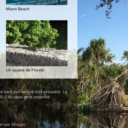
Miami Beach
Un iguane de Floride
ire sans son accord écrit préalable. Le
35-2 du code de la propriété
ni par
Blogger
.