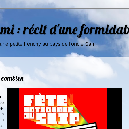
i : récit d'une formidab
une petite frenchy au pays de l'oncle Sam
us combien
er
 de
e,
 un
on
os