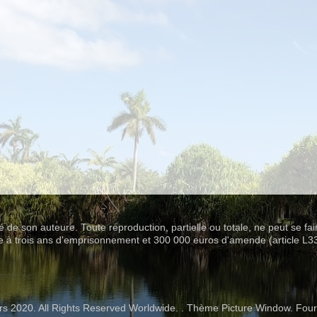
été de son auteure. Toute reproduction, partielle ou totale, ne peut se fa
se à trois ans d'emprisonnement et 300 000 euros d'amende (article L3
rs 2020. All Rights Reserved Worldwide. . Thème Picture Window. Four