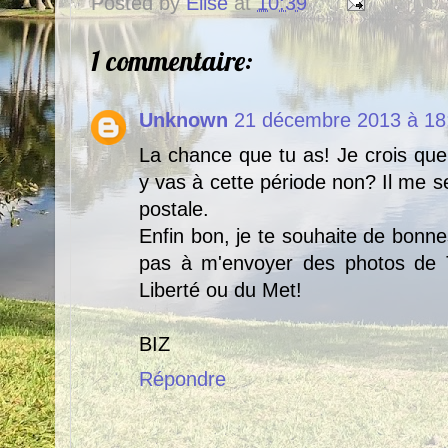
Posted by
Elise
at
10:39
1 commentaire:
Unknown
21 décembre 2013 à 18
La chance que tu as! Je crois que
y vas à cette période non? Il me s
postale.
Enfin bon, je te souhaite de bonne
pas à m'envoyer des photos de 
Liberté ou du Met!
BIZ
Répondre