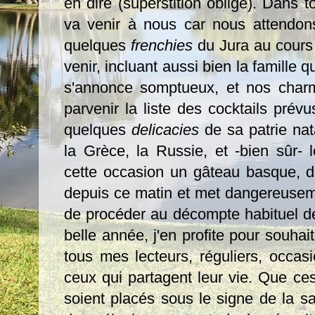
en dire (superstition oblige). Dans t
va venir à nous car nous attendons
quelques
frenchies
du Jura au cours
venir, incluant aussi bien la famille q
s'annonce somptueux, et nos charm
parvenir la liste des cocktails pré
quelques
delicacies
de sa patrie nata
la Grèce, la Russie, et -bien sûr- 
cette occasion un gâteau basque, d
depuis ce matin et met dangereuseme
de procéder au décompte habituel d
belle année, j'en profite pour souha
tous mes lecteurs, réguliers, occasi
ceux qui partagent leur vie. Que ce
soient placés sous le signe de la s