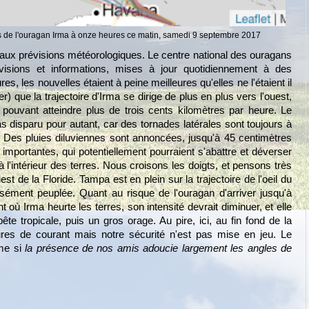
es de l'ouragan Irma à onze heures ce matin, samedi 9 septembre 2017
x prévisions météorologiques. Le centre national des ouragans
isions et informations, mises à jour quotidiennement à des
, les nouvelles étaient à peine meilleures qu'elles ne l'étaient il
r) que la trajectoire d'Irma se dirige de plus en plus vers l'ouest,
pouvant atteindre plus de trois cents kilomètres par heure. Le
pas disparu pour autant, car des tornades latérales sont toujours à
. Des pluies diluviennes sont annoncées, jusqu'à 45 centimètres
importantes, qui potentiellement pourraient s'abattre et déverser
à l'intérieur des terres. Nous croisons les doigts, et pensons très
st de la Floride. Tampa est en plein sur la trajectoire de l'oeil du
nsément peuplée. Quant au risque de l'ouragan d'arriver jusqu'à
nt où Irma heurte les terres, son intensité devrait diminuer, et elle
te tropicale, puis un gros orage. Au pire, ici, au fin fond de la
res de courant mais notre sécurité n'est pas mise en jeu. Le
me si
la présence de nos amis adoucie largement les angles de