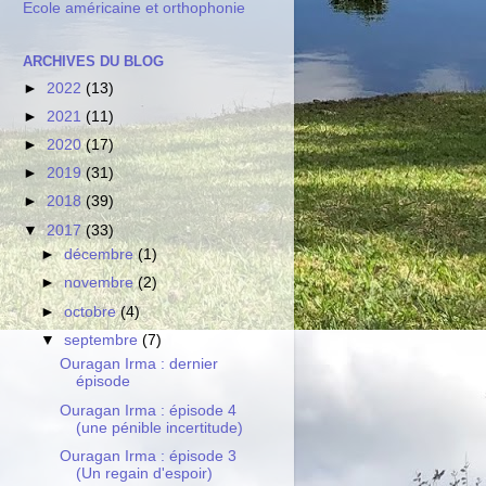
Ecole américaine et orthophonie
ARCHIVES DU BLOG
►
2022
(13)
►
2021
(11)
►
2020
(17)
►
2019
(31)
►
2018
(39)
▼
2017
(33)
►
décembre
(1)
►
novembre
(2)
►
octobre
(4)
▼
septembre
(7)
Ouragan Irma : dernier
épisode
Ouragan Irma : épisode 4
(une pénible incertitude)
Ouragan Irma : épisode 3
(Un regain d'espoir)