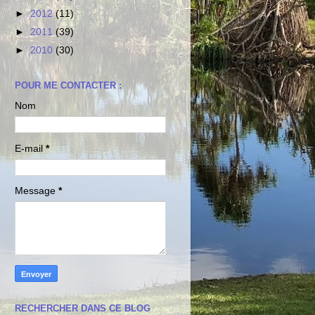
►
2012
(11)
►
2011
(39)
►
2010
(30)
POUR ME CONTACTER :
Nom
E-mail
*
Message
*
RECHERCHER DANS CE BLOG