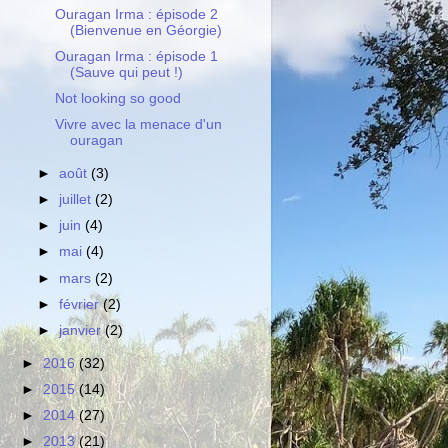
Ouragan Irma : épisode 2
(Bienvenue en Géorgie)
Ouragan Irma : épisode 1
(Sauve qui peut !)
Not looking so good
Vivre avec la menace d'un
ouragan
►
août
(3)
►
juillet
(2)
►
juin
(4)
►
mai
(4)
►
mars
(2)
►
février
(2)
►
janvier
(2)
►
2016
(32)
►
2015
(14)
►
2014
(27)
►
2013
(21)