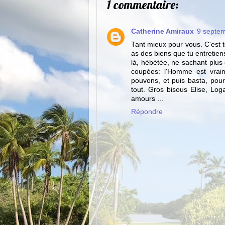
1 commentaire:
Catherine Amiraux
9 septem
Tant mieux pour vous. C'est te
as des biens que tu entretiens
là, hébétée, ne sachant plus 
coupées: l'Homme est vrai
pouvons, et puis basta, pour l
tout. Gros bisous Elise, Log
amours ...
Répondre