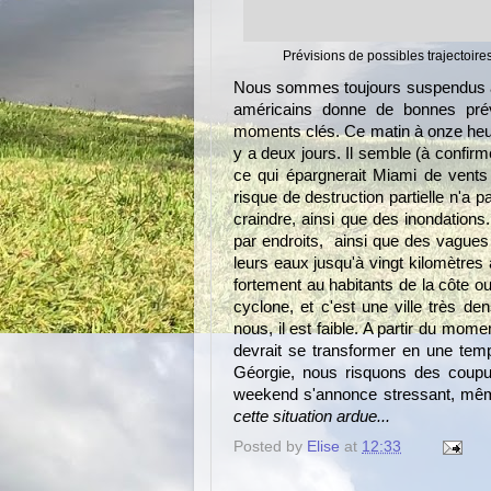
Prévisions de possibles trajectoir
Nous sommes toujours suspendus au
américains donne de bonnes prév
moments clés. Ce matin à onze heures
y a deux jours. Il semble (à confirme
ce qui épargnerait Miami de vents 
risque de destruction partielle n'a 
craindre, ainsi que des inondations
par endroits, ainsi que des vagues 
leurs eaux jusqu'à vingt kilomètres 
fortement au habitants de la côte oue
cyclone, et c'est une ville très de
nous, il est faible. A partir du mome
devrait se transformer en une tempê
Géorgie, nous risquons des coupu
weekend s'annonce stressant, mê
cette situation ardue...
Posted by
Elise
at
12:33